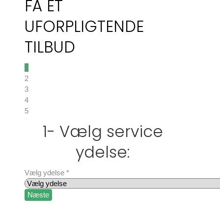
FÅ ET
UFORPLIGTENDE
TILBUD
1
2
3
4
5
1- Vælg service
ydelse:
Vælg ydelse
*
Næste