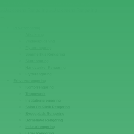
+45 4880 9952
info@jacobsens-rengoering.dk
Privatrengøring
Afkalkning
Vinduespudsning
Flytterengøring
Sommerhus Rengøring
Slutrengøring
Håndværker Rengøring
Flytterengøring
Erhvervsrengøring
Kontorrengøring
Trappevask
Institutionsrengøring
Salon Og Klinik Rengøring
Byggeplads Rengøring
Børnehave Rengøring
Industrirengøring
Lager Rengøring