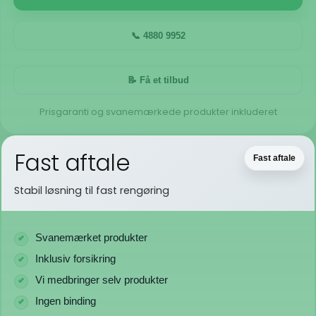
📞 4880 9952
📝 Få et tilbud
Prisgaranti og svanemærkede produkter inkluderet
Fast aftale
Fast aftale
Stabil løsning til fast rengøring
Svanemærket produkter
Inklusiv forsikring
Vi medbringer selv produkter
Ingen binding