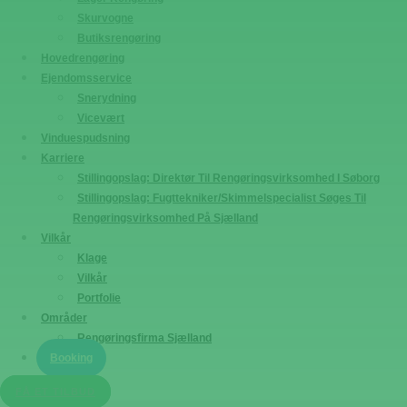
Skurvogne
Butiksrengøring
Hovedrengøring
Ejendomsservice
Snerydning
Vicevært
Vinduespudsning
Karriere
Stillingopslag: Direktør Til Rengøringsvirksomhed I Søborg
Stillingopslag: Fugttekniker/Skimmelspecialist Søges Til
Rengøringsvirksomhed På Sjælland
Vilkår
Klage
Vilkår
Portfolie
Områder
Rengøringsfirma Sjælland
Booking
FÅ ET TILBUD