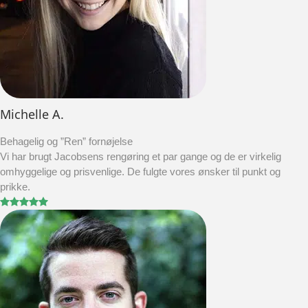
Michelle A.
Behagelig og ”Ren” fornøjelse
Vi har brugt Jacobsens rengøring et par gange og de er virkelig
omhyggelige og prisvenlige. De fulgte vores ønsker til punkt og
prikke.