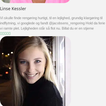
Linse Kessler
Vi skulle finde rengøring hurtigt, til en lejlighed, grundig klargøring til
indflytning, vi googlede og fandt @jacobsens_rengoring Hold da ferie
vi ramte plet. Lejligheden står så flot nu. Billal du er en stjerne