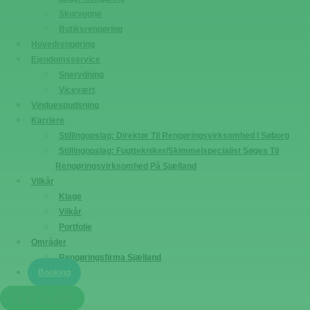
Skurvogne
Butiksrengøring
Hovedrengøring
Ejendomsservice
Snerydning
Vicevært
Vinduespudsning
Karriere
Stillingopslag: Direktør Til Rengøringsvirksomhed I Søborg
Stillingopslag: Fugttekniker/Skimmelspecialist Søges Til
Rengøringsvirksomhed På Sjælland
Vilkår
Klage
Vilkår
Portfolie
Områder
Rengøringsfirma Sjælland
Booking
FÅ ET TILBUD