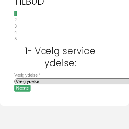
TILBUD
1
2
3
4
5
1- Vælg service
ydelse:
Vælg ydelse
*
Næste