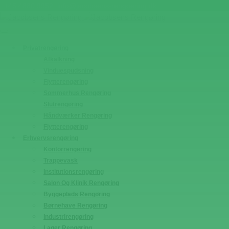
+45 4880 9952
info@jacobsens-rengoering.dk
Privatrengøring
Afkalkning
Vinduespudsning
Flytterengøring
Sommerhus Rengøring
Slutrengøring
Håndværker Rengøring
Flytterengøring
Erhvervsrengøring
Kontorrengøring
Trappevask
Institutionsrengøring
Salon Og Klinik Rengøring
Byggeplads Rengøring
Børnehave Rengøring
Industrirengøring
Lager Rengøring