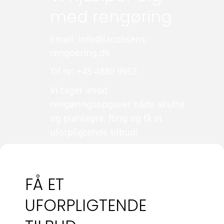
med rengøring
Email: info@jacobsens-
rengoering.dk
Tlf nr: +45 4880 9952
Vi tager imod
rengøringsopgaver både akutte
og planlagte. Ring og få et
uforpligtende tilbud!
FÅ ET
UFORPLIGTENDE