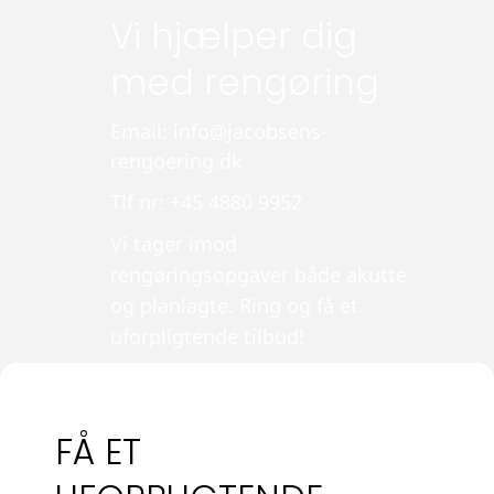
Vi hjælper dig
med rengøring
Email: info@jacobsens-
rengoering.dk
Tlf nr: +45 4880 9952
Vi tager imod
rengøringsopgaver både akutte
og planlagte. Ring og få et
uforpligtende tilbud!
FÅ ET