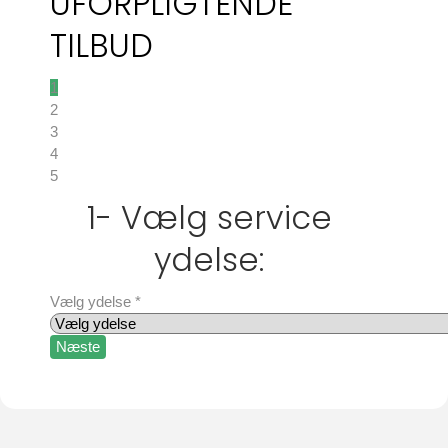
UFORPLIGTENDE
TILBUD
1
2
3
4
5
1- Vælg service
ydelse:
Vælg ydelse
*
Næste