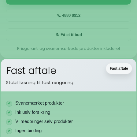
📞 4880 9952
📝 Få et tilbud
Prisgaranti og svanemærkede produkter inkluderet
Fast aftale
Fast aftale
Stabil løsning til fast rengøring
Svanemærket produkter
Inklusiv forsikring
Vi medbringer selv produkter
Ingen binding