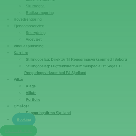
Skurvogne
Butiksrengøring
Hovedrengøring
Ejendomsservice
Snerydning
Vicevært
Vinduespudsning
Karriere
Stillingopslag: Direktør Til Rengøringsvirksomhed I Søborg
Stillingopslag: Fugttekniker/Skimmelspecialist Søges Til
Rengøringsvirksomhed På Sjælland
Vilkår
Klage
Vilkår
Portfolie
Områder
Rengøringsfirma Sjælland
Booking
FÅ ET TILBUD