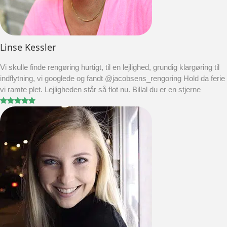
Linse Kessler
Vi skulle finde rengøring hurtigt, til en lejlighed, grundig klargøring til
indflytning, vi googlede og fandt @jacobsens_rengoring Hold da ferie
vi ramte plet. Lejligheden står så flot nu. Billal du er en stjerne