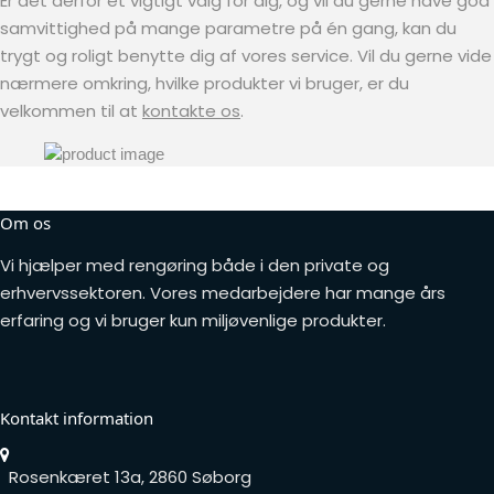
Er det derfor et vigtigt valg for dig, og vil du gerne have god
samvittighed på mange parametre på én gang, kan du
trygt og roligt benytte dig af vores service. Vil du gerne vide
nærmere omkring, hvilke produkter vi bruger, er du
velkommen til at
kontakte os
.
Om os
Vi hjælper med rengøring både i den private og
erhvervssektoren. Vores medarbejdere har mange års
erfaring og vi bruger kun miljøvenlige produkter.
Kontakt information
Rosenkæret 13a, 2860 Søborg