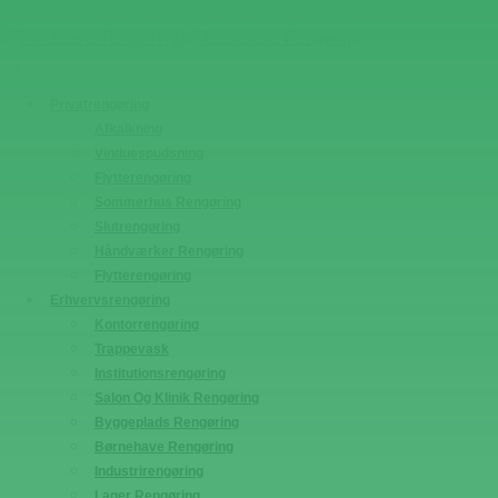
+45 4880 9952
info@jacobsens-rengoering.dk
Privatrengøring
Afkalkning
Vinduespudsning
Flytterengøring
Sommerhus Rengøring
Slutrengøring
Håndværker Rengøring
Flytterengøring
Erhvervsrengøring
Kontorrengøring
Trappevask
Institutionsrengøring
Salon Og Klinik Rengøring
Byggeplads Rengøring
Børnehave Rengøring
Industrirengøring
Lager Rengøring