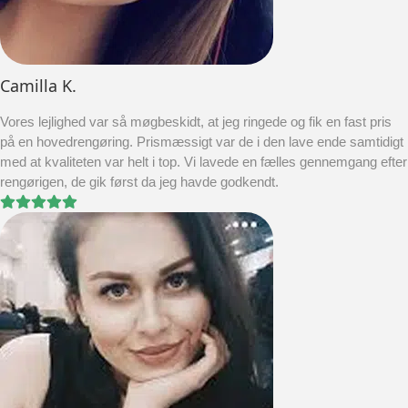
Camilla K.
Vores lejlighed var så møgbeskidt, at jeg ringede og fik en fast pris
på en hovedrengøring. Prismæssigt var de i den lave ende samtidigt
med at kvaliteten var helt i top. Vi lavede en fælles gennemgang efter
rengørigen, de gik først da jeg havde godkendt.