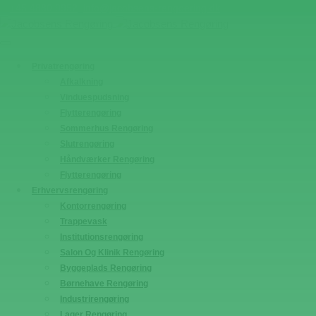
+45 4880 9952
info@jacobsens-rengoering.dk
Privatrengøring
Afkalkning
Vinduespudsning
Flytterengøring
Sommerhus Rengøring
Slutrengøring
Håndværker Rengøring
Flytterengøring
Erhvervsrengøring
Kontorrengøring
Trappevask
Institutionsrengøring
Salon Og Klinik Rengøring
Byggeplads Rengøring
Børnehave Rengøring
Industrirengøring
Lager Rengøring