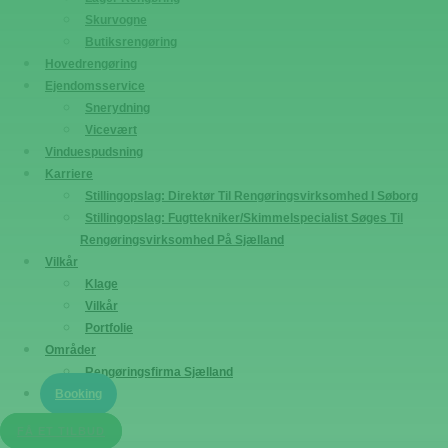
Skurvogne
Butiksrengøring
Hovedrengøring
Ejendomsservice
Snerydning
Vicevært
Vinduespudsning
Karriere
Stillingopslag: Direktør Til Rengøringsvirksomhed I Søborg
Stillingopslag: Fugttekniker/Skimmelspecialist Søges Til
Rengøringsvirksomhed På Sjælland
Vilkår
Klage
Vilkår
Portfolie
Områder
Rengøringsfirma Sjælland
Booking
FÅ ET TILBUD