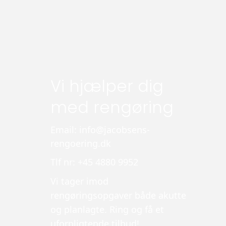
Vi hjælper dig
med rengøring
Email: info@jacobsens-
rengoering.dk
Tlf nr: +45 4880 9952
Vi tager imod
rengøringsopgaver både akutte
og planlagte. Ring og få et
uforpligtende tilbud!