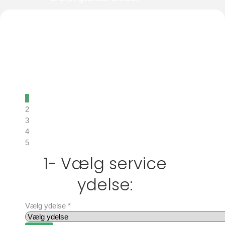
FÅ ET
UFORPLIGTENDE
TILBUD
1
2
3
4
5
1- Vælg service
ydelse:
Vælg ydelse
*