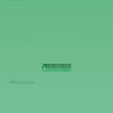
VILKÅR OG
FORRETNINGSBETINGELSER
+45 4880 9952
KONTAKT OS