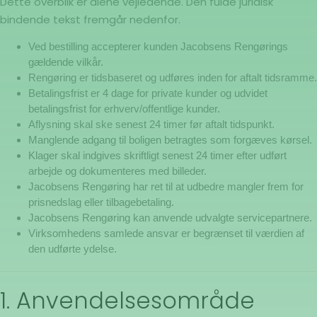
Dette overblik er alene vejledende. Den fulde juridisk
bindende tekst fremgår nedenfor.
Ved bestilling accepterer kunden Jacobsens Rengørings
gældende vilkår.
Rengøring er tidsbaseret og udføres inden for aftalt tidsramme.
Betalingsfrist er 4 dage for private kunder og udvidet
betalingsfrist for erhverv/offentlige kunder.
Aflysning skal ske senest 24 timer før aftalt tidspunkt.
Manglende adgang til boligen betragtes som forgæves kørsel.
Klager skal indgives skriftligt senest 24 timer efter udført
arbejde og dokumenteres med billeder.
Jacobsens Rengøring har ret til at udbedre mangler frem for
prisnedslag eller tilbagebetaling.
Jacobsens Rengøring kan anvende udvalgte servicepartnere.
Virksomhedens samlede ansvar er begrænset til værdien af
den udførte ydelse.
1. Anvendelsesområde