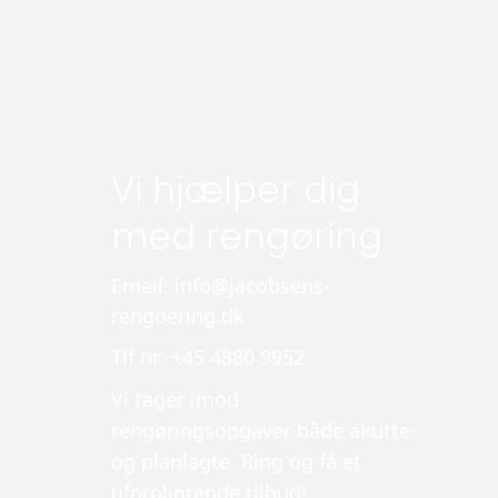
Vi hjælper dig
med rengøring
Email: info@jacobsens-
rengoering.dk
Tlf nr: +45 4880 9952
Vi tager imod
rengøringsopgaver både akutte
og planlagte. Ring og få et
uforpligtende tilbud!