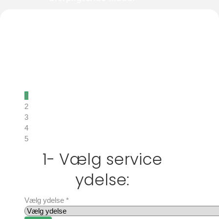
FÅ ET
UFORPLIGTENDE
TILBUD
1
2
3
4
5
1- Vælg service
ydelse:
Vælg ydelse
*