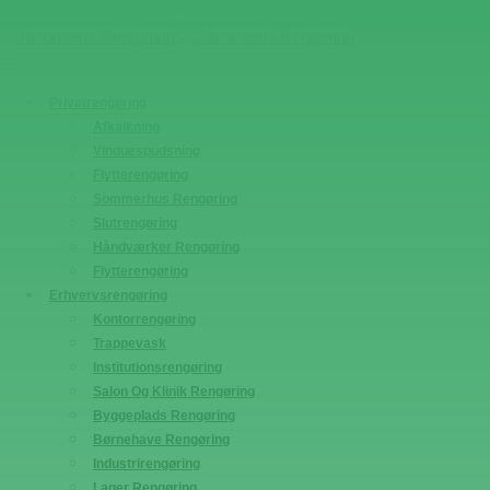
+45 4880 9952
info@jacobsens-rengoering.dk
Privatrengøring
Afkalkning
Vinduespudsning
Flytterengøring
Sommerhus Rengøring
Slutrengøring
Håndværker Rengøring
Flytterengøring
Erhvervsrengøring
Kontorrengøring
Trappevask
Institutionsrengøring
Salon Og Klinik Rengøring
Byggeplads Rengøring
Børnehave Rengøring
Industrirengøring
Lager Rengøring