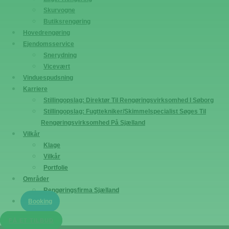
Skurvogne
Butiksrengøring
Hovedrengøring
Ejendomsservice
Snerydning
Vicevært
Vinduespudsning
Karriere
Stillingopslag: Direktør Til Rengøringsvirksomhed I Søborg
Stillingopslag: Fugttekniker/Skimmelspecialist Søges Til
Rengøringsvirksomhed På Sjælland
Vilkår
Klage
Vilkår
Portfolie
Områder
Rengøringsfirma Sjælland
Booking
FÅ ET TILBUD