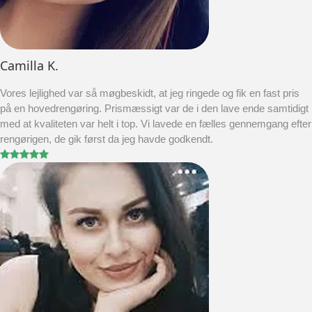
Camilla K.
Vores lejlighed var så møgbeskidt, at jeg ringede og fik en fast pris
på en hovedrengøring. Prismæssigt var de i den lave ende samtidigt
med at kvaliteten var helt i top. Vi lavede en fælles gennemgang efter
rengørigen, de gik først da jeg havde godkendt.