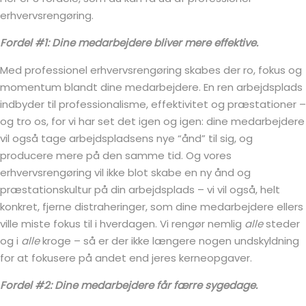
erhvervsrengøring.
Fordel #1: Dine medarbejdere bliver mere effektive.
Med professionel erhvervsrengøring skabes der ro, fokus og
momentum blandt dine medarbejdere. En ren arbejdsplads
indbyder til professionalisme, effektivitet og præstationer –
og tro os, for vi har set det igen og igen: dine medarbejdere
vil også tage arbejdspladsens nye “ånd” til sig, og
producere mere på den samme tid. Og vores
erhvervsrengøring vil ikke blot skabe en ny ånd og
præstationskultur på din arbejdsplads – vi vil også, helt
konkret, fjerne distraheringer, som dine medarbejdere ellers
ville miste fokus til i hverdagen. Vi rengør nemlig
alle
steder
og i
alle
kroge – så er der ikke længere nogen undskyldning
for at fokusere på andet end jeres kerneopgaver.
Fordel #2: Dine medarbejdere får færre sygedage.