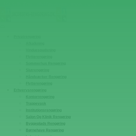
+45 4880 9952
info@jacobsens-rengoering.dk
Privatrengøring
Afkalkning
Vinduespudsning
Flytterengøring
Sommerhus Rengøring
Slutrengøring
Håndværker Rengøring
Flytterengøring
Erhvervsrengøring
Kontorrengøring
Trappevask
Institutionsrengøring
Salon Og Klinik Rengøring
Byggeplads Rengøring
Børnehave Rengøring