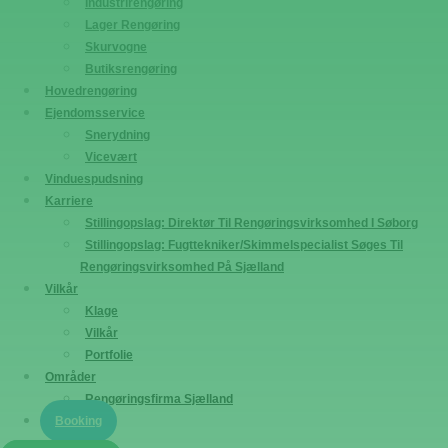
Industrirengøring
Lager Rengøring
Skurvogne
Butiksrengøring
Hovedrengøring
Ejendomsservice
Snerydning
Vicevært
Vinduespudsning
Karriere
Stillingopslag: Direktør Til Rengøringsvirksomhed I Søborg
Stillingopslag: Fugttekniker/Skimmelspecialist Søges Til
Rengøringsvirksomhed På Sjælland
Vilkår
Klage
Vilkår
Portfolie
Områder
Rengøringsfirma Sjælland
Booking