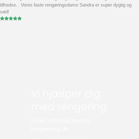
tilfredse. . Vores faste rengøringsdame Sandra er super dygtig og
sød!
Vi hjælper dig
med rengøring
Email: info@jacobsens-
rengoering.dk