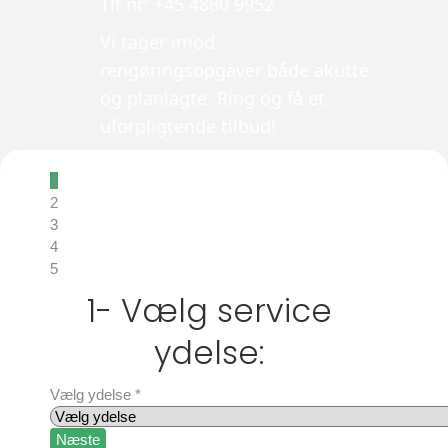
Tlf nr: +45 4880 9952
Vi tager imod
rengøringsopgaver både akutte
og planlagte. Ring og få et
uforpligtende tilbud!
1
2
3
4
5
1- Vælg service
ydelse:
Vælg ydelse
*
Næste