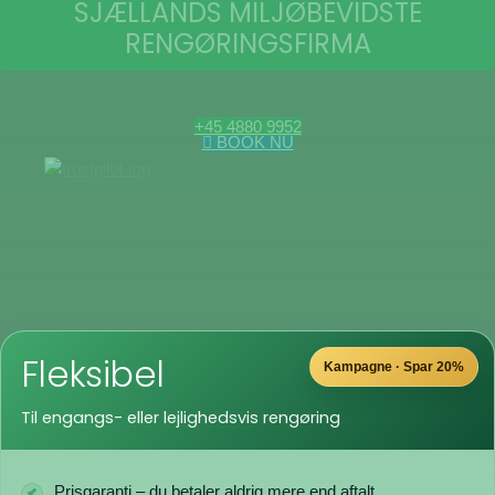
SJÆLLANDS MILJØBEVIDSTE
RENGØRINGSFIRMA
+45 4880 9952
BOOK NU
Fleksibel
Kampagne · Spar 20%
Til engangs- eller lejlighedsvis rengøring
Prisgaranti – du betaler aldrig mere end aftalt