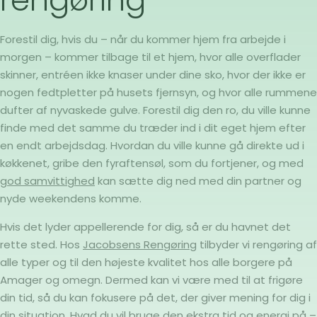
rengøring
Forestil dig, hvis du – når du kommer hjem fra arbejde i
morgen – kommer tilbage til et hjem, hvor alle overflader
skinner, entréen ikke knaser under dine sko, hvor der ikke er
nogen fedtpletter på husets fjernsyn, og hvor alle rummene
dufter af nyvaskede gulve. Forestil dig den ro, du ville kunne
finde med det samme du træder ind i dit eget hjem efter
en endt arbejdsdag. Hvordan du ville kunne gå direkte ud i
køkkenet, gribe den fyraftensøl, som du fortjener, og med
god samvittighed
kan sætte dig ned med din partner og
nyde weekendens komme.
Hvis det lyder appellerende for dig, så er du havnet det
rette sted. Hos
Jacobsens Rengøring
tilbyder vi rengøring af
alle typer og til den højeste kvalitet hos alle borgere på
Amager og omegn. Dermed kan vi være med til at frigøre
din tid, så du kan fokusere på det, der giver mening for dig i
din situation. Hvad du vil bruge den ekstra tid og energi på –