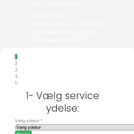
Tlf nr: +45 4880 9952
Vi tager imod
rengøringsopgaver både akutte
og planlagte. Ring og få et
uforpligtende tilbud!
1
2
3
4
5
1- Vælg service
ydelse:
Vælg ydelse
*