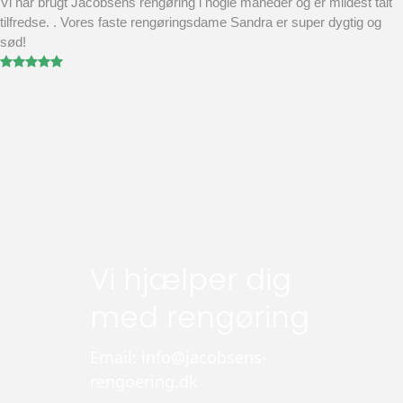
Vi har brugt Jacobsens rengøring i nogle måneder og er mildest talt
tilfredse. . Vores faste rengøringsdame Sandra er super dygtig og
sød!
Vi hjælper dig
med rengøring
Email: info@jacobsens-
rengoering.dk