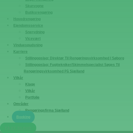
Skurvogne
Butiksrengøring
Hovedrengøring
Ejendomsservice
Snerydning
Vicevært
Vinduespudsning
Karriere
Stillingopslag: Direktør Til Rengøringsvirksomhed I Søborg
Stillingopslag: Fugttekniker/Skimmelspecialist Søges Til
Rengøringsvirksomhed På Sjælland
Vilkår
Klage
Vilkår
Portfolie
Områder
Rengøringsfirma Sjælland
Booking
FÅ ET TILBUD