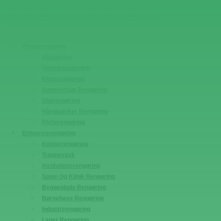
+45 4880 9952
info@jacobsens-rengoering.dk
Privatrengøring
Afkalkning
Vinduespudsning
Flytterengøring
Sommerhus Rengøring
Slutrengøring
Håndværker Rengøring
Flytterengøring
Erhvervsrengøring
Kontorrengøring
Trappevask
Institutionsrengøring
Salon Og Klinik Rengøring
Byggeplads Rengøring
Børnehave Rengøring
Industrirengøring
Lager Rengøring