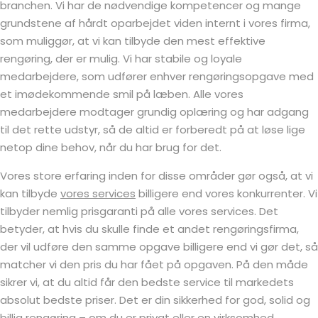
branchen. Vi har de nødvendige kompetencer og mange
grundstene af hårdt oparbejdet viden internt i vores firma,
som muliggør, at vi kan tilbyde den mest effektive
rengøring, der er mulig. Vi har stabile og loyale
medarbejdere, som udfører enhver rengøringsopgave med
et imødekommende smil på læben. Alle vores
medarbejdere modtager grundig oplæring og har adgang
til det rette udstyr, så de altid er forberedt på at løse lige
netop dine behov, når du har brug for det.
Vores store erfaring inden for disse områder gør også, at vi
kan tilbyde
vores services
billigere end vores konkurrenter. Vi
tilbyder nemlig prisgaranti på alle vores services. Det
betyder, at hvis du skulle finde et andet rengøringsfirma,
der vil udføre den samme opgave billigere end vi gør det, så
matcher vi den pris du har fået på opgaven. På den måde
sikrer vi, at du altid får den bedste service til markedets
absolut bedste priser. Det er din sikkerhed for god, solid og
billig rengøring – om du er privat eller en virksomhed.