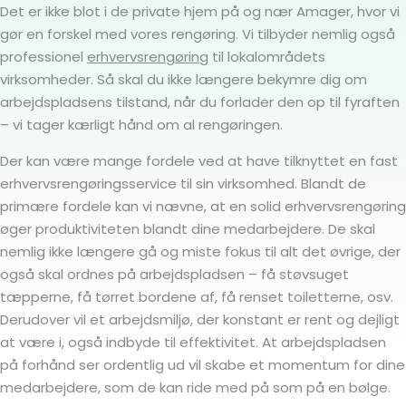
Det er ikke blot i de private hjem på og nær Amager, hvor vi
gør en forskel med vores rengøring. Vi tilbyder nemlig også
professionel
erhvervsrengøring
til lokalområdets
virksomheder. Så skal du ikke længere bekymre dig om
arbejdspladsens tilstand, når du forlader den op til fyraften
– vi tager kærligt hånd om al rengøringen.
Der kan være mange fordele ved at have tilknyttet en fast
erhvervsrengøringsservice til sin virksomhed. Blandt de
primære fordele kan vi nævne, at en solid erhvervsrengøring
øger produktiviteten blandt dine medarbejdere. De skal
nemlig ikke længere gå og miste fokus til alt det øvrige, der
også skal ordnes på arbejdspladsen – få støvsuget
tæpperne, få tørret bordene af, få renset toiletterne, osv.
Derudover vil et arbejdsmiljø, der konstant er rent og dejligt
at være i, også indbyde til effektivitet. At arbejdspladsen
på forhånd ser ordentlig ud vil skabe et momentum for dine
medarbejdere, som de kan ride med på som på en bølge.