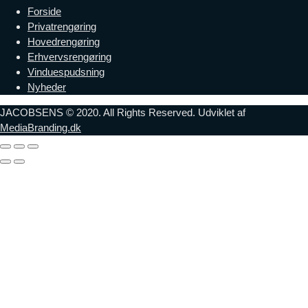
Forside
Privatrengøring
Hovedrengøring
Erhvervsrengøring
Vinduespudsning
Nyheder
JACOBSENS © 2020. All Rights Reserved. Udviklet af
MediaBranding.dk