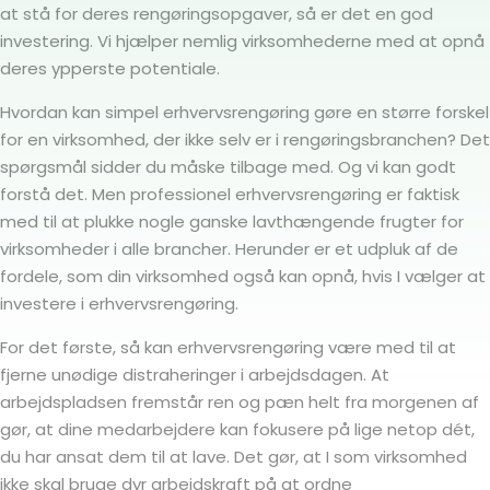
at stå for deres rengøringsopgaver, så er det en god
investering. Vi hjælper nemlig virksomhederne med at opnå
deres ypperste potentiale.
Hvordan kan simpel erhvervsrengøring gøre en større forskel
for en virksomhed, der ikke selv er i rengøringsbranchen? Det
spørgsmål sidder du måske tilbage med. Og vi kan godt
forstå det. Men professionel erhvervsrengøring er faktisk
med til at plukke nogle ganske lavthængende frugter for
virksomheder i alle brancher. Herunder er et udpluk af de
fordele, som din virksomhed også kan opnå, hvis I vælger at
investere i erhvervsrengøring.
For det første, så kan erhvervsrengøring være med til at
fjerne unødige distraheringer i arbejdsdagen. At
arbejdspladsen fremstår ren og pæn helt fra morgenen af
gør, at dine medarbejdere kan fokusere på lige netop dét,
du har ansat dem til at lave. Det gør, at I som virksomhed
ikke skal bruge dyr arbejdskraft på at ordne