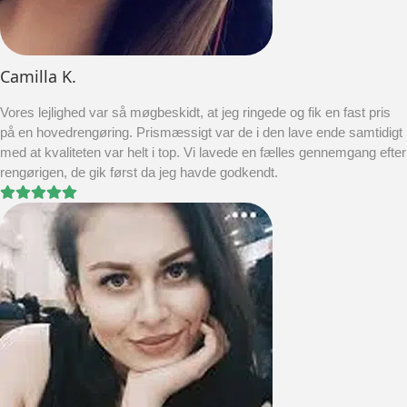
Camilla K.
Vores lejlighed var så møgbeskidt, at jeg ringede og fik en fast pris
på en hovedrengøring. Prismæssigt var de i den lave ende samtidigt
med at kvaliteten var helt i top. Vi lavede en fælles gennemgang efter
rengørigen, de gik først da jeg havde godkendt.