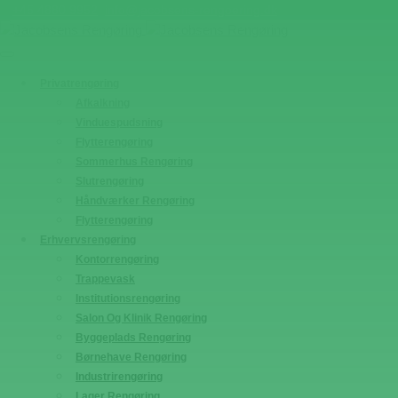
+45 4880 9952
info@jacobsens-rengoering.dk
Privatrengøring
Afkalkning
Vinduespudsning
Flytterengøring
Sommerhus Rengøring
Slutrengøring
Håndværker Rengøring
Flytterengøring
Erhvervsrengøring
Kontorrengøring
Trappevask
Institutionsrengøring
Salon Og Klinik Rengøring
Byggeplads Rengøring
Børnehave Rengøring
Industrirengøring
Lager Rengøring