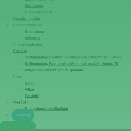
Skurvogne
Butiksrengøring
Hovedrengøring
Ejendomsservice
Snerydning
Vicevært
Vinduespudsning
Karriere
Stillingopslag: Direktør Til Rengøringsvirksomhed I Søborg
Stillingopslag: Fugttekniker/Skimmelspecialist Søges Til
Rengøringsvirksomhed På Sjælland
Vilkår
Klage
Vilkår
Portfolie
Områder
Rengøringsfirma Sjælland
Booking
FÅ ET TILBUD