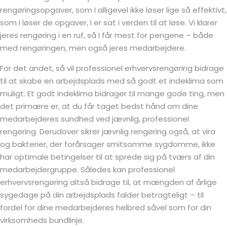
rengøringsopgaver, som I alligevel ikke løser lige så effektivt,
som I løser de opgaver, I er sat i verden til at løse. Vi klarer
jeres rengøring i en ruf, så I får mest for pengene – både
med rengøringen, men også jeres medarbejdere.
For det andet, så vil professionel erhvervsrengøring bidrage
til at skabe en arbejdsplads med så godt et indeklima som
muligt. Et godt indeklima bidrager til mange gode ting, men
det primære er, at du får taget bedst hånd om dine
medarbejderes sundhed ved jævnlig, professionel
rengøring. Derudover sikrer jævnlig rengøring også, at vira
og bakterier, der forårsager smitsomme sygdomme, ikke
har optimale betingelser til at sprede sig på tværs af din
medarbejdergruppe. Således kan professionel
erhvervsrengøring altså bidrage til, at mængden af årlige
sygedage på din arbejdsplads falder betragteligt – til
fordel for dine medarbejderes helbred såvel som for din
virksomheds bundlinje.