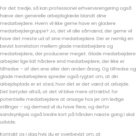
For det tredje, så kan professionel erhvervsrengøring også
hæve den generelle arbejdsglæde blandt dine
medarbejdere. Hvem vil ikke gerne have en gladere
medarbejdergruppe? Jo, det vil alle såmænd, der gerne vil
have det meste ud af sine medarbejdere. Der er nemlig en
bevist korrelation mellem glade medarbejdere og
medarbejdere, der producerer meget. Glade medarbejdere
arbejder lige lidt hårdere end medarbejdere, der ikke er
tilfredse – af den ene eller den anden årsag. Og tilfredse og
glade medarbejdere spreder også rygtet om, at din
arbejdsplads er et sted, hvor det er det værd at arbejde.
Det betyder altså, at det vil blive mere attraktivt for
potentielle medarbejdere at ansøge hos jer om ledige
stillinger – og dermed vil du have flere, og derfor
sandsynligvis også bedre kort på hånden næste gang I skal
udvide.
Kontakt os i dag hvis du er overbevist om, at