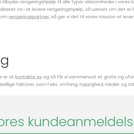
i tilbyder rengøringshjælp til alle typer virksomheder i vore
liseret os i at levere rengøringshjælp, så uanset om det er 
 som
rengøringspartner
, så gør vi det til vores mission at leve
ag
re er at
kontakte os
og så får vi sammensat et gratis og uforpli
rskellige faktorer, som f.eks. omfang, hyppighed, lokaler og ti
ores kundeanmeldels