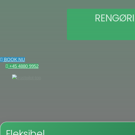
RENGØRI
BOOK NU
+45 4880 9952
Fleksibel