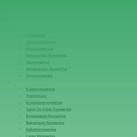
+45 4880 9952
info@jacobsens-rengoering.dk
Privatrengøring
Afkalkning
Vinduespudsning
Flytterengøring
Sommerhus Rengøring
Slutrengøring
Håndværker Rengøring
Flytterengøring
Erhvervsrengøring
Kontorrengøring
Trappevask
Institutionsrengøring
Salon Og Klinik Rengøring
Byggeplads Rengøring
Børnehave Rengøring
Industrirengøring
Lager Rengøring