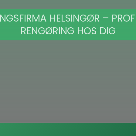
NGSFIRMA HELSINGØR – PROF
RENGØRING HOS DIG