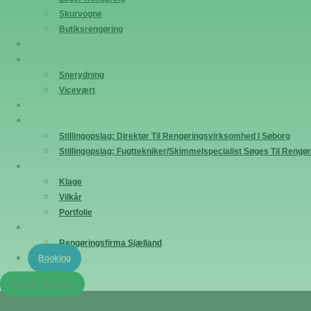
Skurvogne
Butiksrengøring
Hovedrengøring
Ejendomsservice
Snerydning
Vicevært
Vinduespudsning
Karriere
Stillingopslag: Direktør Til Rengøringsvirksomhed I Søborg
Stillingopslag: Fugttekniker/Skimmelspecialist Søges Til Reng
Vilkår
Klage
Vilkår
Portfolie
Områder
Rengøringsfirma Sjælland
Booking
FÅ ET TILBUD